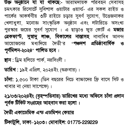
উক্ত অনুষ্ঠানে যা যা থাকছে:-
আরামদায়ক পরিবহন সেবাসহ
চমৎকার রিসোর্টে সুবিশাল ওয়াটার ওয়ার্ল্ড- এর সকল রাইড ও
পার্কের আকর্ষণীয় ৩টি রাইডে চড়ার সুবর্ণ সুযোগ, উত্তেজনাকর
খেলাধুলা, মনোজ্ঞ সাংস্কৃতিক অনুষ্ঠান এবং লটারিতে অসংখ্য
পুরস্কার জয়ের সুবর্ণ সুযোগ । এ ছাড়াও ফুড কোর্ট এ
মজার
ব্রেকফাস্ট,
সুস্বাদু
লাঞ্চ,
বিকালের নাস্তাসহ
নানাবিধ আনন্দ
আয়োজনের মধ্যদিয়ে দৈতী’র
‘পঞ্চদশ
প্রতিষ্ঠাবার্ষিক
ও
পূর্ণমিলন-২০২৪’
পালিত হবে
।
স্থান
:
ড্রিম হলিডে পার্ক, নরসিংদী ।
তারিখ :
১৯ই এপ্রিল, ২০২৪ইং (শুক্রবার) ।
চাঁদা
:
১,৫০০ টাকা (তিন বছরের নিচে বাচ্চাদের ফ্রি বাসে সিট ও
খাবার না নেয়া সাপেক্ষে) ।
২১
/
০৩
/
২০২৪ইং
(
বৃহস্পতিবার
)
তারিখের
মধ্যে
অফিসে
চাঁদা প্রদান
পূর্বক টিকিট
সংগ্রহের আহবান করা হলো ।
দৈতী
একাডেমিক
এন্ড
এডমিশন
কেয়ার
টিকাটুলি
,
ঢাকা
–
১২০৩
।
মোবাইল:
01775-229229