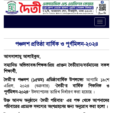
Toggle
naviga
পঞ্চদশ প্রতিষ্ঠা বার্ষিক ও পূর্ণমিলন-২০২৪
আসসালামু
আলাইকুম
,
সম্মানিত
অভিভাবক
/
শিক্ষক
/
প্রিয়
প্রাক্তন দৈতীয়ান/বর্তমানের সকল
শিক্ষার্থী
,
দৈতী’র পঞ্চদশ (
১৫
তম) প্রতিষ্ঠাবার্ষিক উপলক্ষ্যে
আগামি ১৯শে
এপ্রিল, ২০২৪ (শুক্রবার)
‘
দৈতী’র বার্ষিক
পিকনিক ও
পূর্ণমিলন-২০২৪
‘
উদযাপনের তারিখ নির্ধারণ করা হয়েছে ।
উক্ত আনন্দ অনুষ্ঠানে ‘দৈতী পরিবার’ এর পক্ষ থেকে আপনাদের
পরিবারের প্রত্যেক সদস্যের
অংশগ্রহণের জন্য অনুরোধ করা হলো ।