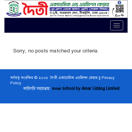
Toggle
naviga
Sorry, no posts matched your criteria.
সর্বস্বত্ব সংরক্ষিত © ২০০৯ দৈতী একাডেমিক এডমিশন কেয়ার ||
Privacy
Policy
কারিগরি সহায়তায়:
chool by Amar Uddog Limited
Amar S