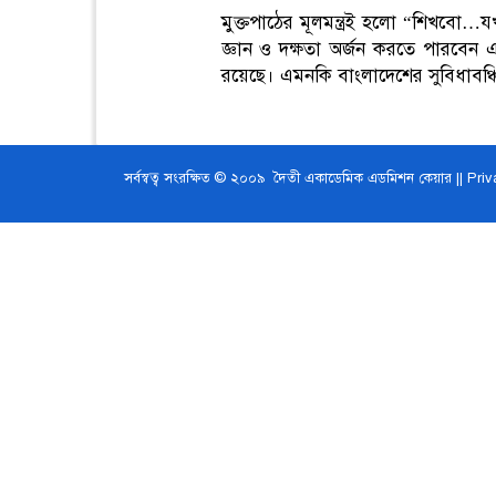
মুক্তপাঠের মূলমন্ত্রই হলো “শিখবো…
জ্ঞান ও দক্ষতা অর্জন করতে পারবেন এই 
রয়েছে। এমনকি বাংলাদেশের সুবিধাবঞ্চিত 
সর্বস্বত্ব সংরক্ষিত © ২০০৯ দৈতী একাডেমিক এডমিশন কেয়ার ||
Priv