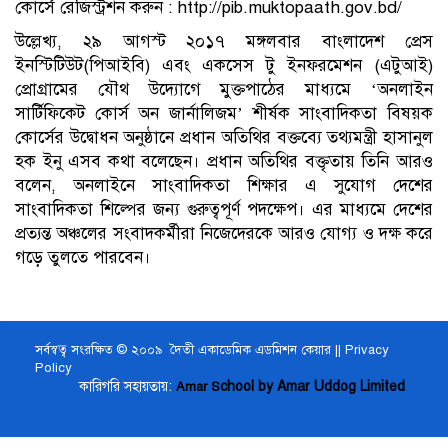
কোর্সে রেজিস্ট্রশন করুন : http://pib.muktopaath.gov.bd/
উল্লেখ্য, ২৯ আগস্ট ২০১৭ মঙ্গলবার বাংলাদেশ প্রেস
ইনস্টিটিউট(পিআইবি) এবং একসেস টু ইনফরমেশন (এটুআই)
প্রোগ্রামের যৌথ উদ্যোগে মুক্তপাঠের মাধ্যমে ‘অনলাইন
সার্টিফিকেট কোর্স অন জার্নালিজম’ শীর্ষক সাংবাদিকতা বিষয়ক
কোর্সের উদ্বোধন অনুষ্ঠানে প্রধান অতিথির বক্তব্যে তথ্যমন্ত্রী হাসানুল
হক ইনু এসব কথা বলেছেন। প্রধান অতিথির বক্তৃতায় তিনি আরও
বলেন, অনলাইনে সাংবাদিকতা শিক্ষার এ সুযোগ দেশের
সাংবাদিকতা শিল্পের জন্য গুরুত্বপূর্ণ পদক্ষেপ। এর মাধ্যমে দেশের
প্রত্যন্ত অঞ্চলের সংবাদকর্মীরা নিজেদেরকে আরও যোগ্য ও দক্ষ করে
গড়ে তুলতে পারবেন।
সর্বস্বত্ব সংরক্ষিত © ২০০৯ দৈতী একাডেমিক এডমিশন কেয়ার ||
Privacy
Policy
কারিগরি সহায়তায়:
chool by Amar Uddog Limited
Amar S