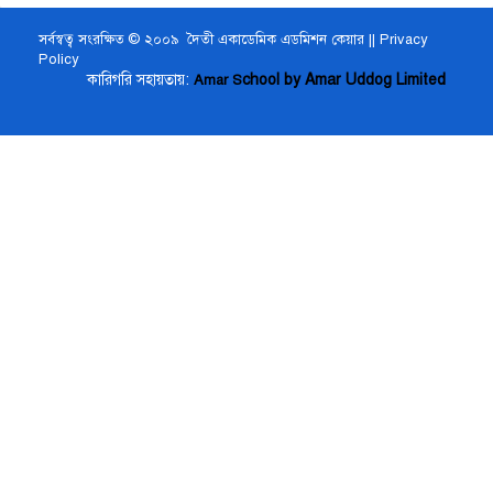
সর্বস্বত্ব সংরক্ষিত © ২০০৯ দৈতী একাডেমিক এডমিশন কেয়ার ||
Privacy
Policy
কারিগরি সহায়তায়:
chool by Amar Uddog Limited
Amar S