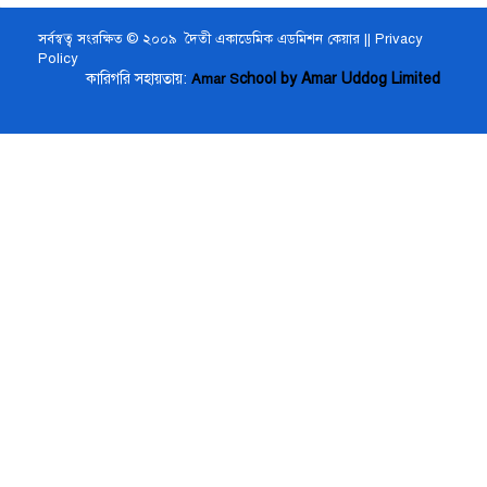
সর্বস্বত্ব সংরক্ষিত © ২০০৯ দৈতী একাডেমিক এডমিশন কেয়ার ||
Privacy
Policy
কারিগরি সহায়তায়:
chool by Amar Uddog Limited
Amar S