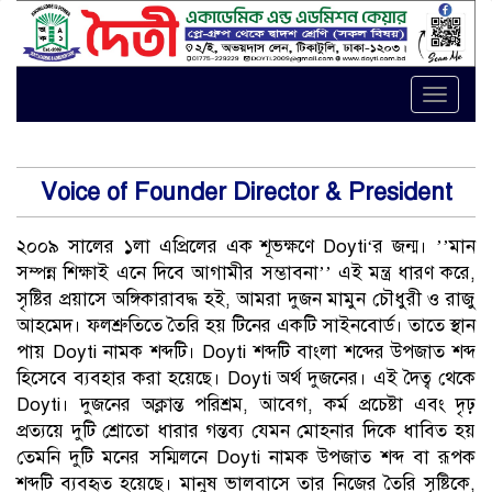
Toggle
naviga
Voice of Founder Director & President
২০০৯ সালের ১লা এপ্রিলের এক শূভক্ষণে Doyti‘র জন্ম। ’’মান
সম্পন্ন শিক্ষাই এনে দিবে আগামীর সম্ভাবনা’’ এই মন্ত্র ধারণ করে,
সৃষ্টির প্রয়াসে অঙ্গিকারাবদ্ধ হই, আমরা দুজন মামুন চৌধুরী ও রাজু
আহমেদ। ফলশ্রুতিতে তৈরি হয় টিনের একটি সাইনবোর্ড। তাতে স্থান
পায় Doyti নামক শব্দটি। Doyti শব্দটি বাংলা শব্দের উপজাত শব্দ
হিসেবে ব্যবহার করা হয়েছে। Doyti অর্থ দুজনের। এই দৈত্ব থেকে
Doyti। দুজনের অক্লান্ত পরিশ্রম, আবেগ, কর্ম প্রচেষ্টা এবং দৃঢ়
প্রত্যয়ে দুটি শ্রোতো ধারার গন্তব্য যেমন মোহনার দিকে ধাবিত হয়
তেমনি দুটি মনের সম্মিলনে Doyti নামক উপজাত শব্দ বা রূপক
শব্দটি ব্যবহৃত হয়েছে। মানুষ ভালবাসে তার নিজের তৈরি সৃষ্টিকে,