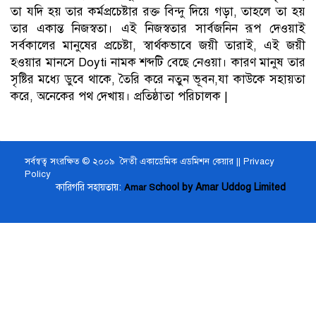
তা যদি হয় তার কর্মপ্রচেষ্টার রক্ত বিন্দু দিয়ে গড়া, তাহলে তা হয়
তার একান্ত নিজস্বতা। এই নিজস্বতার সার্বজনিন রূপ দেওয়াই
সর্বকালের মানুষের প্রচেষ্টা, স্বার্থকভাবে জয়ী তারাই, এই জয়ী
হওয়ার মানসে Doyti নামক শব্দটি বেছে নেওয়া। কারণ মানুষ তার
সৃষ্টির মধ্যে ডুবে থাকে, তৈরি করে নতুন ভূবন,যা কাউকে সহায়তা
করে, অনেকের পথ দেখায়। প্রতিষ্ঠাতা পরিচালক |
সর্বস্বত্ব সংরক্ষিত © ২০০৯ দৈতী একাডেমিক এডমিশন কেয়ার ||
Privacy
Policy
কারিগরি সহায়তায়:
chool by Amar Uddog Limited
Amar S